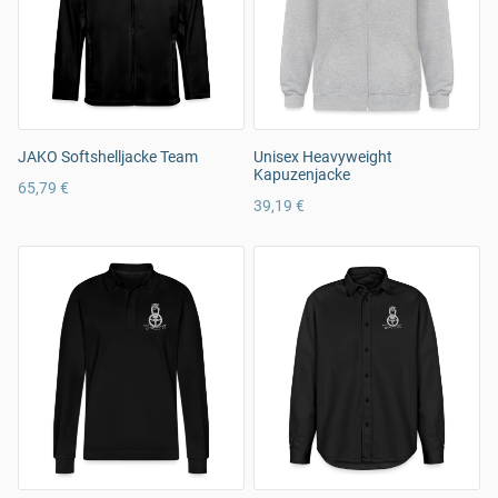
JAKO Softshelljacke Team
Unisex Heavyweight
Kapuzenjacke
65,79 €
39,19 €