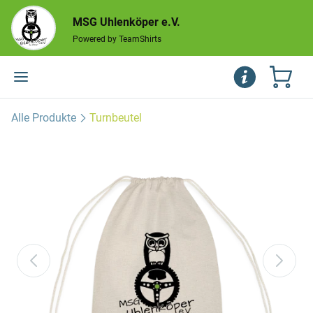
MSG Uhlenköper e.V.
Powered by TeamShirts
Alle Produkte
Turnbeutel