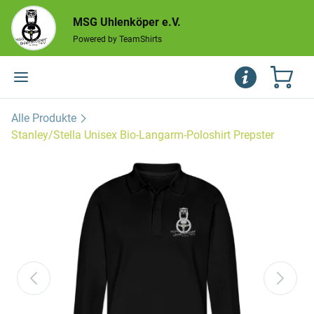
MSG Uhlenköper e.V.
Powered by TeamShirts
Alle Produkte
Stanley/Stella Unisex Bio-Langarm-Poloshirt Prepster