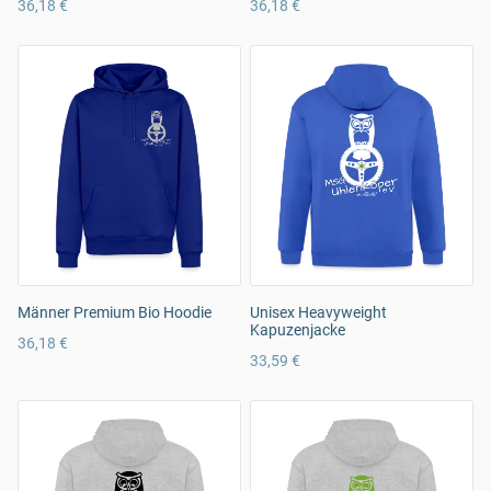
36,18 €
36,18 €
Männer Premium Bio Hoodie
Unisex Heavyweight
Kapuzenjacke
36,18 €
33,59 €