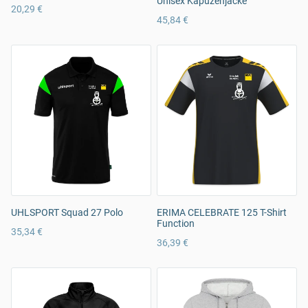
Unisex Kapuzenjacke
20,29 €
45,84 €
UHLSPORT Squad 27 Polo
ERIMA CELEBRATE 125 T-Shirt
Function
35,34 €
36,39 €