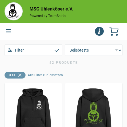
MSG Uhlenköper e.V.
Powered by TeamShirts
Filter
42 PRODUKTE
XXL
Alle Filter zurücksetzen