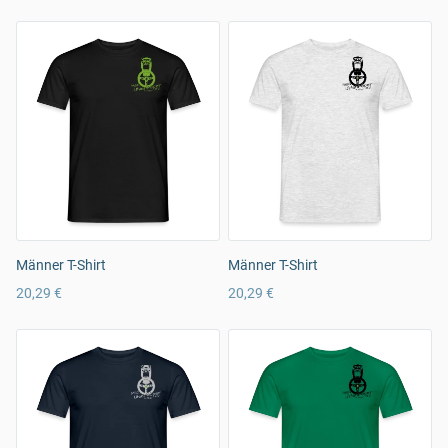
Männer T-Shirt
Männer T-Shirt
20,29 €
20,29 €