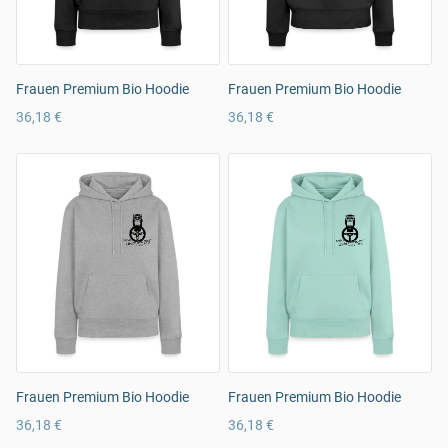
Frauen Premium Bio Hoodie
Frauen Premium Bio Hoodie
36,18 €
36,18 €
Frauen Premium Bio Hoodie
Frauen Premium Bio Hoodie
36,18 €
36,18 €