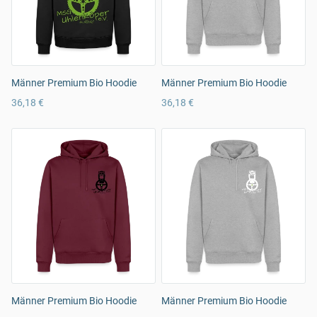
Männer Premium Bio Hoodie
Männer Premium Bio Hoodie
36,18 €
36,18 €
Männer Premium Bio Hoodie
Männer Premium Bio Hoodie