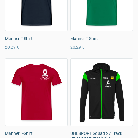
Männer T-Shirt
Männer T-Shirt
20,29 €
20,29 €
Männer T-Shirt
UHLSPORT Squad 27 Track