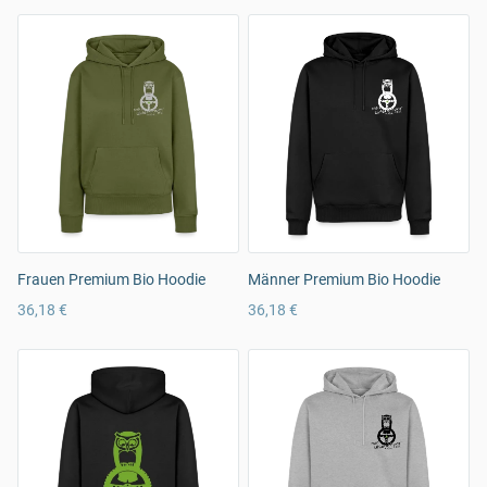
Frauen Premium Bio Hoodie
Männer Premium Bio Hoodie
36,18 €
36,18 €