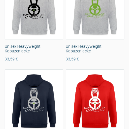
Unisex Heavyweight
Unisex Heavyweight
Kapuzenjacke
Kapuzenjacke
33,59 €
33,59 €