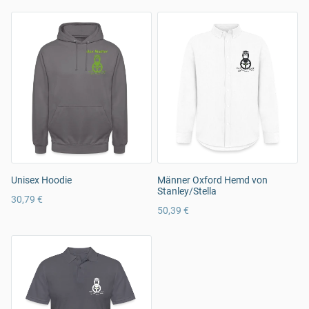
Unisex Hoodie
Männer Oxford Hemd von
Stanley/Stella
30,79 €
50,39 €