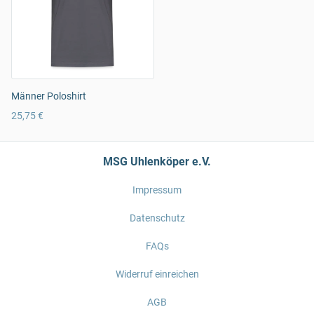
Männer Poloshirt
25,75 €
MSG Uhlenköper e.V.
Impressum
Datenschutz
FAQs
Widerruf einreichen
AGB