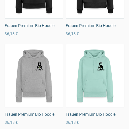
Frauen Premium Bio Hoodie
Frauen Premium Bio Hoodie
36,18 €
36,18 €
Frauen Premium Bio Hoodie
Frauen Premium Bio Hoodie
36,18 €
36,18 €