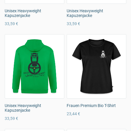
Unisex Heavyweight
Unisex Heavyweight
Kapuzenjacke
Kapuzenjacke
33,59 €
33,59 €
Unisex Heavyweight
Frauen Premium Bio T-Shirt
Kapuzenjacke
23,44 €
33,59 €