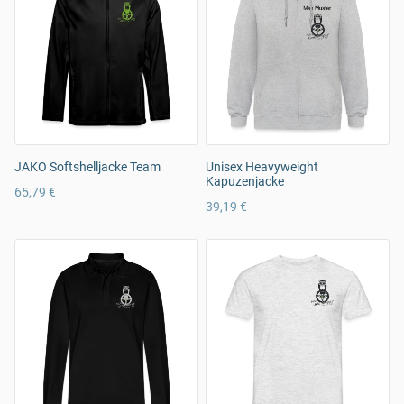
JAKO Softshelljacke Team
Unisex Heavyweight
Kapuzenjacke
65,79 €
39,19 €