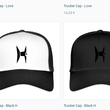
ap - Love
Trucker Cap - Love
14,20 €
ap - Black H
Trucker Cap - Black H