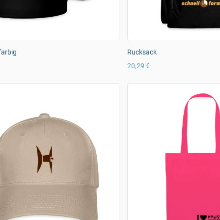
farbig
Rucksack
20,29 €