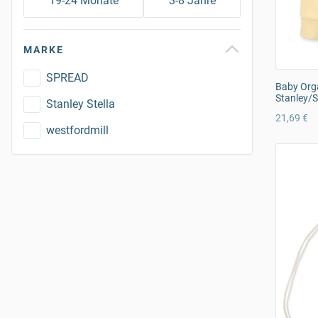
19-24 Monate
3-8 Jahre
MARKE
SPREAD
Baby Orga
Stanley/S
Stanley Stella
21,69 €
westfordmill