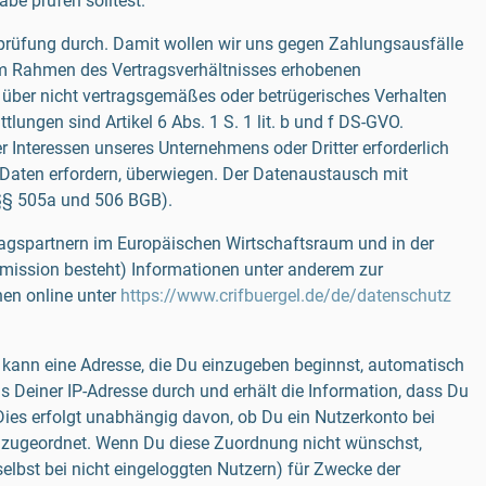
be prüfen solltest.
sprüfung durch. Damit wollen wir uns gegen Zahlungsausfälle
e im Rahmen des Vertragsverhältnisses erhobenen
ber nicht vertragsgemäßes oder betrügerisches Verhalten
ngen sind Artikel 6 Abs. 1 S. 1 lit. b und f DS-GVO.
er Interessen unseres Unternehmens oder Dritter erforderlich
r Daten erfordern, überwiegen. Der Datenaustausch mit
(§§ 505a und 506 BGB).
ragspartnern im Europäischen Wirtschaftsraum und in der
mission besteht) Informationen unter anderem zur
en online unter
https://www.crifbuergel.de/de/datenschutz
 kann eine Adresse, die Du einzugeben beginnst, automatisch
s Deiner IP-Adresse durch und erhält die Information, dass Du
Dies erfolgt unabhängig davon, ob Du ein Nutzerkonto bei
to zugeordnet. Wenn Du diese Zuordnung nicht wünschst,
elbst bei nicht eingeloggten Nutzern) für Zwecke der