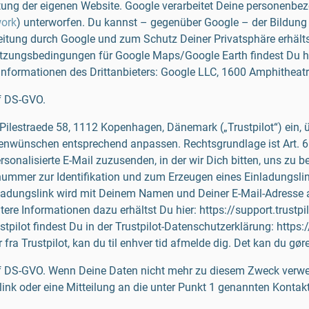
ung der eigenen Website. Google verarbeitet Deine personenbe
work
) unterworfen. Du kannst – gegenüber Google – der Bildung 
ung durch Google und zum Schutz Deiner Privatsphäre erhältst
tzungsbedingungen für Google Maps/Google Earth findest Du hi
 Informationen des Drittanbieters: Google LLC, 1600 Amphithea
 f DS-GVO.
, Pilestraede 58, 1112 Kopenhagen, Dänemark („Trustpilot“) ein,
wünschen entsprechend anpassen. Rechtsgrundlage ist Art. 6 Ab
ersonalisierte E-Mail zuzusenden, in der wir Dich bitten, uns z
mer zur Identifikation und zum Erzeugen eines Einladungslinks
nladungslink wird mit Deinem Namen und Deiner E-Mail-Adresse auto
ere Informationen dazu erhältst Du hier: https://support.trust
pilot findest Du in der Trustpilot-Datenschutzerklärung: https:/
a Trustpilot, kan du til enhver tid afmelde dig. Det kan du gøre v
lit. f DS-GVO. Wenn Deine Daten nicht mehr zu diesem Zweck verw
link oder eine Mitteilung an die unter Punkt 1 genannten Kontak