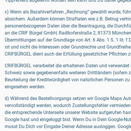
Tippfehlers abgelehnt worden sein kann und Du daher gegebe
c) Wenn als Bezahlverfahren „Rechnung“ gewählt wurde, führe
absichern. Außerdem können Straftaten wie z.B. Betrug verhi
personenbezogenen Daten über die Beantragung, die Durchfü
an die CRIF Bürgel GmbH, Radlkoferstraße 2, 81373 München, 
Übermittlungen auf der Grundlage von Art. 6 Abs. 1 S. 1 lit. 
ist und nicht die Interessen oder Grundrechte und Grundfrei
CRIFBÜRGEL dient auch der Erfüllung gesetzlicher Pflichten
CRIFBÜRGEL verarbeitet die erhaltenen Daten und verwendet s
Schweiz sowie gegebenenfalls weiteren Drittländern (sofern
Beurteilung der Kreditwürdigkeit von natürlichen Personen zu
eingesehen werden.
d) Während des Bestellvorgangs setzen wir Google Maps Auto
vervollständigt werden, wodurch Zustellungsfehler vermieden 
die entsprechende Unterseite unserer Website aufgerufen has
Google hast und eingeloggt bist. Wenn Du in Dein Google-Nu
musst Du Dich vor Eingabe Deiner Adresse ausloggen. Google 