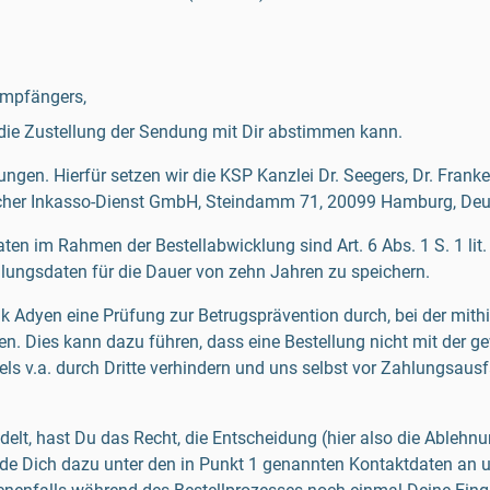
Empfängers,
r die Zustellung der Sendung mit Dir abstimmen kann.
ngen. Hierfür setzen wir die KSP Kanzlei Dr. Seegers, Dr. Fran
cher Inkasso-Dienst GmbH, Steindamm 71, 20099 Hamburg, Deut
n im Rahmen der Bestellabwicklung sind Art. 6 Abs. 1 S. 1 lit.
ahlungsdaten für die Dauer von zehn Jahren zu speichern.
 Adyen eine Prüfung zur Betrugsprävention durch, bei der mithil
n. Dies kann dazu führen, dass eine Bestellung nicht mit der 
 v.a. durch Dritte verhindern und uns selbst vor Zahlungsausfäl
elt, hast Du das Recht, die Entscheidung (hier also die Ablehn
de Dich dazu unter den in Punkt 1 genannten Kontaktdaten an un