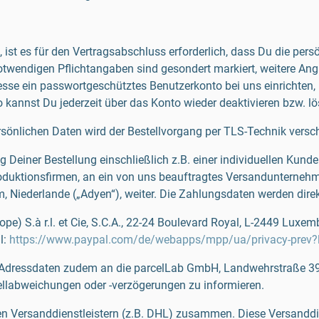
st es für den Vertragsabschluss erforderlich, dass Du die persö
otwendigen Pflichtangaben sind gesondert markiert, weitere Ang
resse ein passwortgeschütztes Benutzerkonto bei uns einrichte
kannst Du jederzeit über das Konto wieder deaktivieren bzw. l
rsönlichen Daten wird der Bestellvorgang per TLS-Technik versch
 Deiner Bestellung einschließlich z.B. einer individuellen Kun
duktionsfirmen, an ein von uns beauftragtes Versandunternehme
Niederlande („Adyen“), weiter. Die Zahlungsdaten werden direkt
ope) S.à r.l. et Cie, S.C.A., 22-24 Boulevard Royal, L-2449 Lux
l:
https://www.paypal.com/de/webapps/mpp/ua/privacy-prev?
d Adressdaten zudem an die parcelLab GmbH, Landwehrstraße 39
llabweichungen oder -verzögerungen zu informieren.
nen Versanddienstleistern (z.B. DHL) zusammen. Diese Versanddie