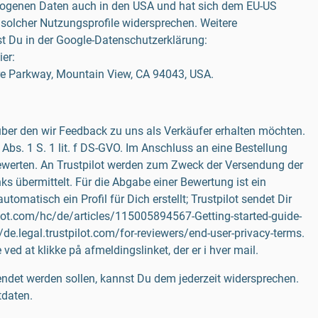
zogenen Daten auch in den USA und hat sich dem EU-US
solcher Nutzungsprofile widersprechen. Weitere
 Du in der Google-Datenschutzerklärung:
er:
tre Parkway, Mountain View, CA 94043, USA.
 über den wir Feedback zu uns als Verkäufer erhalten möchten.
s. 1 S. 1 lit. f DS-GVO. Im Anschluss an eine Bestellung
u bewerten. An Trustpilot werden zum Zweck der Versendung der
 übermittelt. Für die Abgabe einer Bewertung ist ein
matisch ein Profil für Dich erstellt; Trustpilot sendet Dir
pilot.com/hc/de/articles/115005894567-Getting-started-guide-
/de.legal.trustpilot.com/for-reviewers/end-user-privacy-terms.
ed at klikke på afmeldingslinket, der er i hver mail.
endet werden sollen, kannst Du dem jederzeit widersprechen.
tdaten.