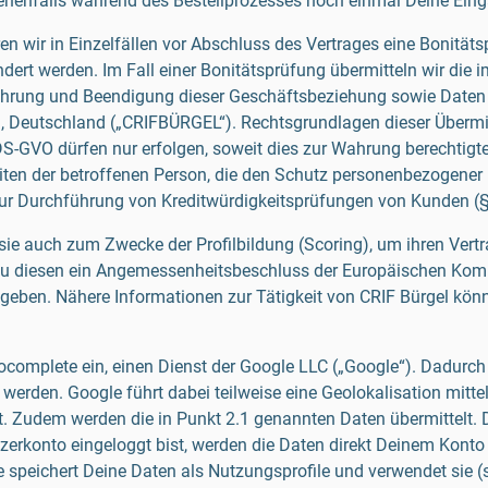
nenfalls während des Bestellprozesses noch einmal Deine Einga
n wir in Einzelfällen vor Abschluss des Vertrages eine Bonität
ndert werden. Im Fall einer Bonitätsprüfung übermitteln wir di
hrung und Beendigung dieser Geschäftsbeziehung sowie Daten ü
Deutschland („CRIFBÜRGEL“). Rechtsgrundlagen dieser Übermittlu
f DS-GVO dürfen nur erfolgen, soweit dies zur Wahrung berechtigt
heiten der betroffenen Person, die den Schutz personenbezogene
 zur Durchführung von Kreditwürdigkeitsprüfungen von Kunden 
ie auch zum Zwecke der Profilbildung (Scoring), um ihren Vert
 zu diesen ein Angemessenheitsbeschluss der Europäischen Kom
 geben. Nähere Informationen zur Tätigkeit von CRIF Bürgel könn
complete ein, einen Dienst der Google LLC („Google“). Dadurch
werden. Google führt dabei teilweise eine Geolokalisation mittel
t. Zudem werden die in Punkt 2.1 genannten Daten übermittelt. 
tzerkonto eingeloggt bist, werden die Daten direkt Deinem Kon
speichert Deine Daten als Nutzungsprofile und verwendet sie (s