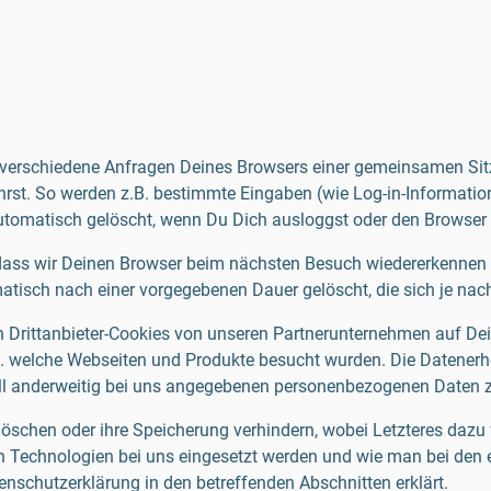
ch verschiedene Anfragen Deines Browsers einer gemeinsamen S
st. So werden z.B. bestimmte Eingaben (wie Log-in-Informatione
utomatisch gelöscht, wenn Du Dich ausloggst oder den Browser 
odass wir Deinen Browser beim nächsten Besuch wiedererkennen 
tisch nach einer vorgegebenen Dauer gelöscht, die sich je nac
Drittanbieter-Cookies von unseren Partnerunternehmen auf Dei
B. welche Webseiten und Produkte besucht wurden. Die Datener
uell anderweitig bei uns angegebenen personenbezogenen Daten
löschen oder ihre Speicherung verhindern, wobei Letzteres dazu
en Technologien bei uns eingesetzt werden und wie man bei den 
nschutzerklärung in den betreffenden Abschnitten erklärt.