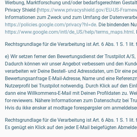
Werbung, Marktforschung und/oder bedarfsgerechten Gestalt
Privacy Shield (
https://www.privacyshield.gov/EU-US-Frame
Informationen zum Zweck und zum Umfang der Datenverarbeit
https://policies.google.com/privacy?hl=de
. Die bindenden Nu
https://www.google.com/intl/de_US/help/terms_maps.html
.
Rechtsgrundlage für die Verarbeitung ist Art. 6 Abs. 1 S. 1 lit.
e) Wir setzen ferner den Bewertungsdienst der Trustpilot A/S
Dadurch können wir unser Angebot verbessern und den Kunden
verarbeiten wir Deine Bestell- und Adressdaten, um Dir eine p
Bewertungsanfrage E-Mail-Adresse, Name und eine Referenznum
Nutzerprofil bei Trustpilot notwendig. Durch Klick auf den Ei
dann eine Willkommens-E-Mail mit Deinen Profildaten zu. Weit
for-reviewers. Nähere Informationen zum Datenschutz bei Trust
Hvis du ikke ønsker at modtage forespørgsler om anmeldelser fr
Rechtsgrundlage für die Verarbeitung ist Art. 6 Abs. 1 S. 1 
Es genügt ein Klick auf den jeder E-Mail beigefügten Abmelde