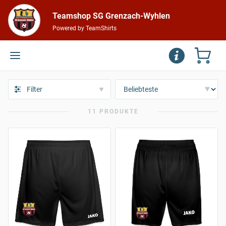
Teamshop SG Grenzach-Wyhlen
Powered by TeamShirts
Filter
11 PRODUKTE