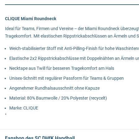
CLIQUE Miami Roundneck
Ideal für Teams, Firmen und Vereine – der Miami Roundneck überzeugt 
Tragekomfort. Mit elastischen Rippstrickabschlüssen an Ärmeln und Sa
Weich-stabilisierter Stoff mit Anti-Pilling-Finish für hohe Waschinten
Elastische 2x2 Rippstrickabschlüsse mit Doppelnähten an Ärmeln 
Necktape aus Twill für besseren Tragekomfort am Hals
Unisex-Schnitt mit regulärer Passform für Teams & Gruppen
Angenehmer Rundhalsausschnitt ohne Kapuze
Material: 80% Baumwolle / 20% Polyester (recycelt)
Marke: CLIQUE
"
Fanshop des SC DHfK Handball