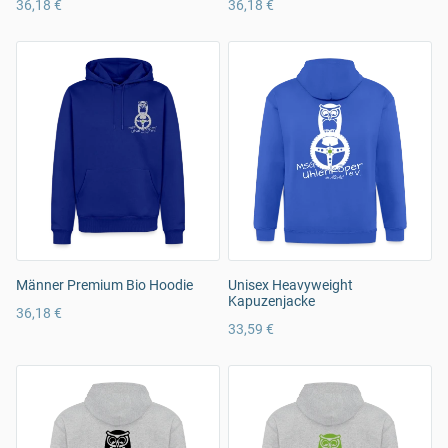
36,18 €
36,18 €
Männer Premium Bio Hoodie
Unisex Heavyweight
Kapuzenjacke
36,18 €
33,59 €