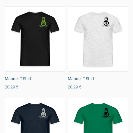
Männer T-Shirt
Männer T-Shirt
20,29 €
20,29 €