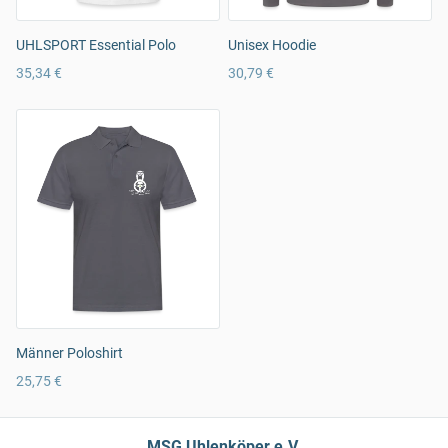
UHLSPORT Essential Polo
Unisex Hoodie
35,34 €
30,79 €
Männer Poloshirt
25,75 €
MSG Uhlenköper e.V.