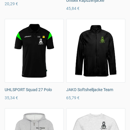
Unisex Kapuzenjacke
20,29 €
45,84 €
UHLSPORT Squad 27 Polo
JAKO Softshelljacke Team
35,34 €
65,79 €