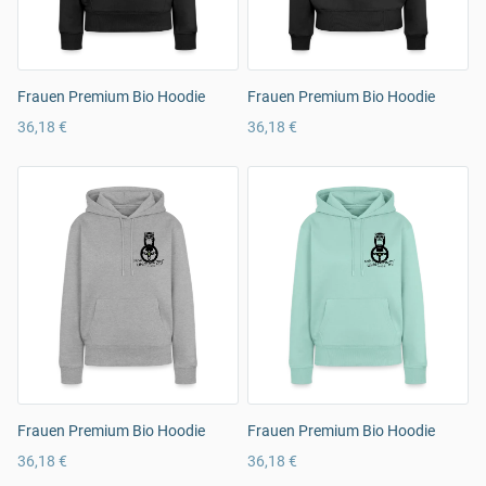
Frauen Premium Bio Hoodie
Frauen Premium Bio Hoodie
36,18 €
36,18 €
Frauen Premium Bio Hoodie
Frauen Premium Bio Hoodie
36,18 €
36,18 €