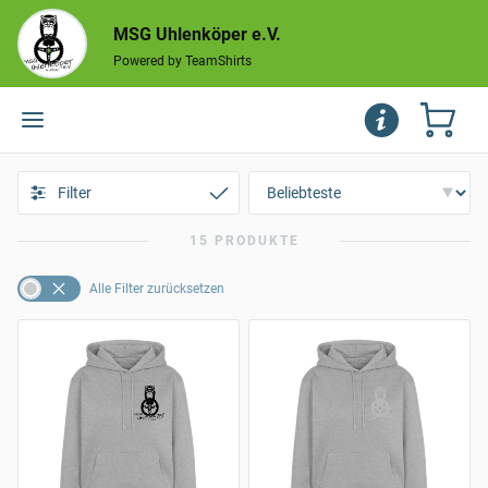
MSG Uhlenköper e.V.
Powered by TeamShirts
Filter
15 PRODUKTE
Alle Filter zurücksetzen