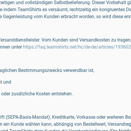
eitigen und vollständigen Selbstbelieferung. Dieser Vorbehalt gi
re indem TeamShirts es versäumt, rechtzeitig ein kongruentes D
die Gegenleistung vom Kunden erbracht worden, so wird diese erst
Versanddienstleister. Vom Kunden sind Versandkosten zu tragen,
önnen unter
https://faq.teamshirts.net/hc/de-de/articles/1936
traglichen Bestimmungszwecks verwendbar ist,
st und
 oder zusätzliche Kosten entstehen.
ft (SEPA-Basis-Mandat), Kreditkarte, Vorkasse oder weiteren Bez
 ein Kunde wählen kann, abhängig von Bestellwert, Versandregi