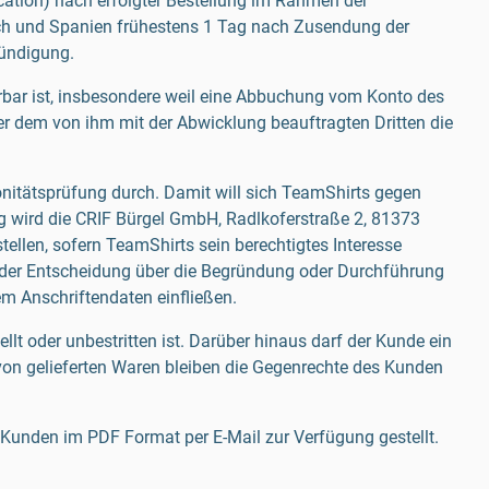
ation) nach erfolgter Bestellung im Rahmen der
eich und Spanien frühestens 1 Tag nach Zusendung der
ündigung.
bar ist, insbesondere weil eine Abbuchung vom Konto des
 dem von ihm mit der Abwicklung beauftragten Dritten die
onitätsprüfung durch. Damit will sich TeamShirts gegen
g wird die CRIF Bürgel GmbH, Radlkoferstraße 2, 81373
llen, sofern TeamShirts sein berechtigtes Interesse
k der Entscheidung über die Begründung oder Durchführung
m Anschriftendaten einfließen.
lt oder unbestritten ist. Darüber hinaus darf der Kunde ein
on gelieferten Waren bleiben die Gegenrechte des Kunden
 Kunden im PDF Format per E-Mail zur Verfügung gestellt.