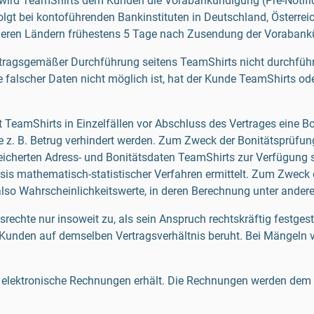
) wird TeamShirts dem Kunden die Vorabankündigung (Pre-Notific
rfolgt bei kontoführenden Bankinstituten in Deutschland, Österr
nderen Ländern frühestens 5 Tage nach Zusendung der Vorabank
tragsgemäßer Durchführung seitens TeamShirts nicht durchführ
scher Daten nicht möglich ist, hat der Kunde TeamShirts oder
TeamShirts in Einzelfällen vor Abschluss des Vertrages eine B
 z. B. Betrug verhindert werden. Zum Zweck der Bonitätsprüfun
cherten Adress- und Bonitätsdaten TeamShirts zur Verfügung ste
asis mathematisch-statistischer Verfahren ermittelt. Zum Zwec
lso Wahrscheinlichkeitswerte, in deren Berechnung unter andere
hte nur insoweit zu, als sein Anspruch rechtskräftig festgestel
unden auf demselben Vertragsverhältnis beruht. Bei Mängeln v
ch elektronische Rechnungen erhält. Die Rechnungen werden dem