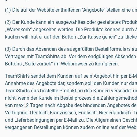
(1) Die auf der Website enthaltenen "Angebote" stellen eine 
(2) Der Kunde kann ein ausgewähltes oder gestaltetes Produkt
„Warenkorb“ angesehen werden. Die Produkte können durch A
kaufen will, hat er auf den Button „Zur Kasse gehen“ zu klicke
(3) Durch das Absenden des ausgefüllten Bestellformulars au
Vertrages mit TeamShirts ab. Vor dem endgültigen Absenden ha
Buttons „Seite zurück“ im Webbrowser zu korrigieren.
TeamShirts sendet dem Kunden auf sein Angebot hin per E-Mail
Annahme des Angebots dar, sondern soll den Kunden nur darü
TeamShirts das bestellte Produkt an den Kunden versendet un
nicht, wenn der Kunde im Bestellprozess die Zahlungsmethode 
von max. 2 Tagen nach Abgabe des bindenden Angebotes des K
Verfügung: Deutsch, Französisch, Englisch, Niederländisch. 
und Lieferbedingungen per E-Mail zu. Die Allgemeinen Gesch
vergangenen Bestellungen können zudem online auf der Web