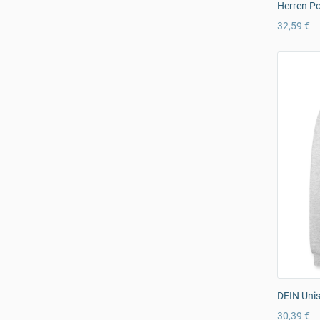
Herren Po
32,59 €
DEIN Uni
30,39 €