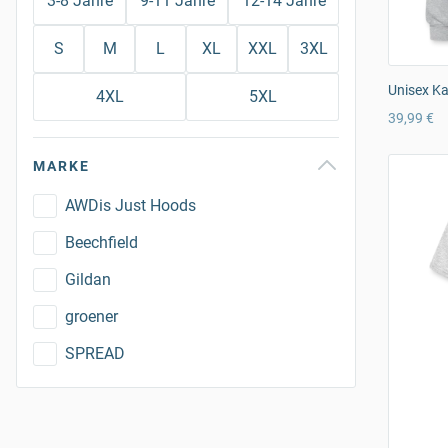
3-8 Jahre
9-11 Jahre
12-14 Jahre
S
M
L
XL
XXL
3XL
Unisex K
4XL
5XL
39,99 €
MARKE
AWDis Just Hoods
Beechfield
Gildan
groener
SPREAD