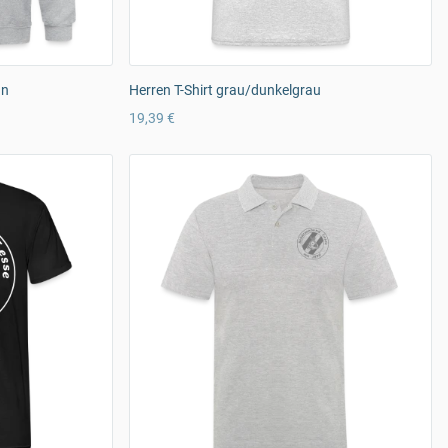
ün
Herren T-Shirt grau/dunkelgrau
19,39 €