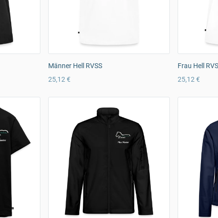
Männer Hell RVSS
Frau Hell RV
25,12 €
25,12 €