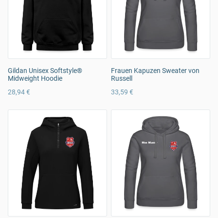
Gildan Unisex Softstyle®
Frauen Kapuzen Sweater von
Midweight Hoodie
Russell
28,94 €
33,59 €