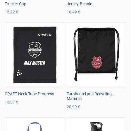
Trucker Cap
Jersey-Beanie
15,22 €
16,49 €
CRAFT Neck Tube Progress
Turnbeutel aus Recycling-
Material
13,87 €
20,99 €