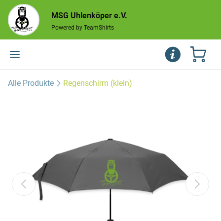
MSG Uhlenköper e.V.
Powered by TeamShirts
Alle Produkte
Regenschirm (klein)