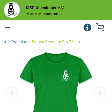
MSG Uhlenköper e.V.
Powered by TeamShirts
Alle Produkte
Frauen Premium Bio T-Shirt