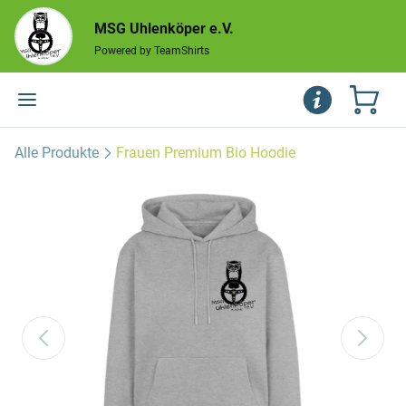
MSG Uhlenköper e.V.
Powered by TeamShirts
Alle Produkte
Frauen Premium Bio Hoodie