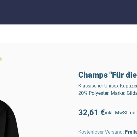
rk
Champs "Für die 
Klassischer Unisex Kapuz
20% Polyester. Marke: Gild
32,61 €
inkl. MwSt. und
Kostenloser Versand
:
Freit