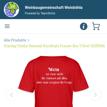
Weinbaugemeinschaft Weinböhla
Powered by TeamShirts
Alle Produkte
Stanley/Stella Relaxed Rundhals Frauen Bio-T-Shirt SERENA