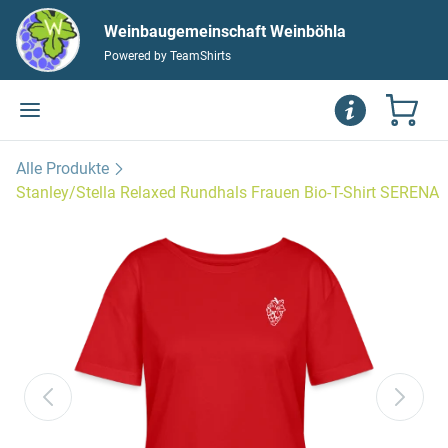
Weinbaugemeinschaft Weinböhla
Powered by TeamShirts
Alle Produkte
Stanley/Stella Relaxed Rundhals Frauen Bio-T-Shirt SERENA