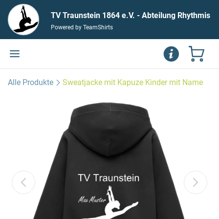
TV Traunstein 1864 e.V. - Abteilung Rhythmis
Powered by TeamShirts
che Gymnastik/Gymnastik und Tanz
Alle Produkte
Sweatjacke mit Kapuze Kinder mit Name