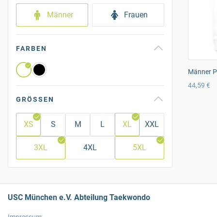
Männer
Frauen
FARBEN
Männer P
44,59 €
GRÖSSEN
XS
S
M
L
XL
XXL
3XL
4XL
5XL
USC München e.V. Abteilung Taekwondo