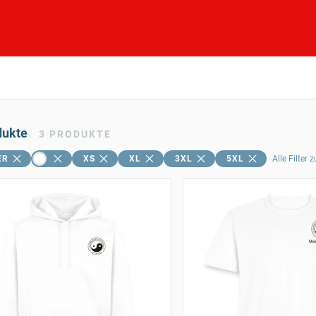
dukte
3
PRODUKTE
ER
XS
XL
3XL
5XL
Alle Filter 