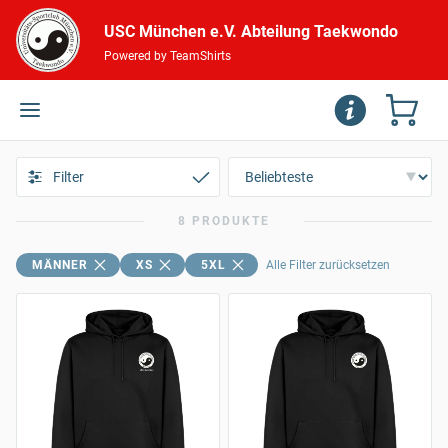
USC München e.V. Abteilung Taekwondo
Powered by TeamShirts
Filter
8 PRODUKTE
MÄNNER
XS
5XL
Alle Filter zurücksetzen