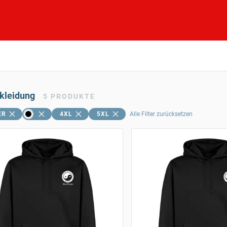
skleidung
5
PRODUKTE
ER
4XL
5XL
Alle Filter zurücksetzen