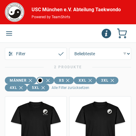
USC München e.V. Abteilung Taekwondo
Powered by TeamShirts
Filter
2 PRODUKTE
MÄNNER
XS
XXL
3XL
4XL
5XL
Alle Filter zurücksetzen