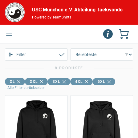
USC München e.V. Abteilung Taekwondo
Powered by TeamShirts
Filter
8 PRODUKTE
XL
XXL
3XL
4XL
5XL
Alle Filter zurücksetzen