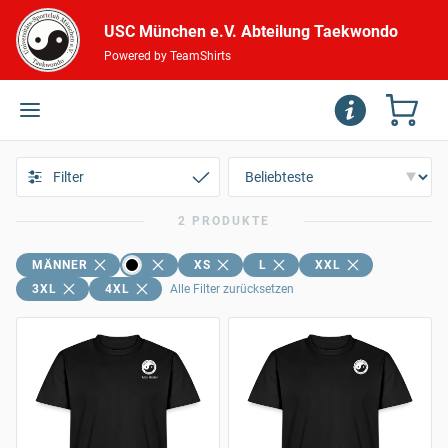
USC München e.V. Abteilung Taekwondo
Powered by TeamShirts
Filter
2 PRODUKTE
MÄNNER
XS
L
XXL
3XL
4XL
Alle Filter zurücksetzen