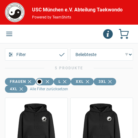
USC München e.V. Abteilung Taekwondo
Powered by TeamShirts
Filter
5 PRODUKTE
FRAUEN
L
XXL
3XL
4XL
Alle Filter zurücksetzen