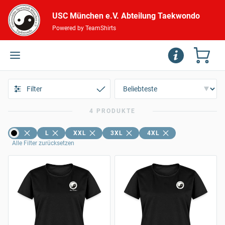
USC München e.V. Abteilung Taekwondo
Powered by TeamShirts
Filter
4 PRODUKTE
L
XXL
3XL
4XL
Alle Filter zurücksetzen