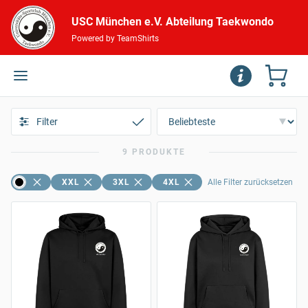
USC München e.V. Abteilung Taekwondo
Powered by TeamShirts
Filter
9 PRODUKTE
XXL
3XL
4XL
Alle Filter zurücksetzen