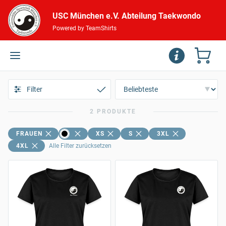
USC München e.V. Abteilung Taekwondo
Powered by TeamShirts
Filter
2 PRODUKTE
FRAUEN
XS
S
3XL
4XL
Alle Filter zurücksetzen