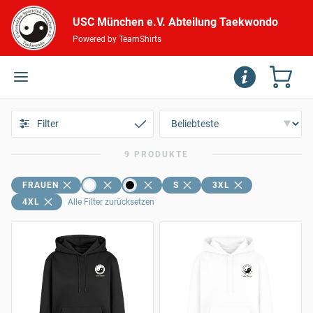
USC München e.V. Abteilung Taekwondo
Powered by TeamShirts
Filter
9 PRODUKTE
FRAUEN
S
3XL
4XL
Alle Filter zurücksetzen