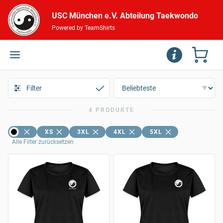
USC München e.V. Abteilung Taekwondo
Powered by TeamShirts
Filter
4 PRODUKTE
XS
3XL
4XL
5XL
Alle Filter zurücksetzen