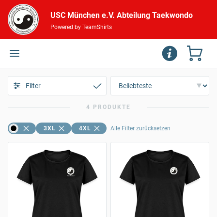
USC München e.V. Abteilung Taekwondo
Powered by TeamShirts
Filter
4 PRODUKTE
3XL
4XL
Alle Filter zurücksetzen