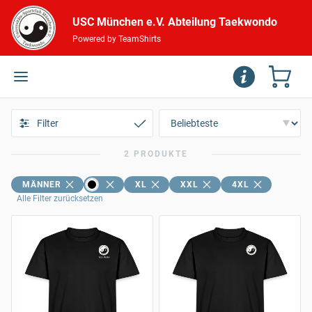
USC München e.V. Abteilung Taekwondo
Powered by TeamShirts
Filter
2 PRODUKTE
MÄNNER
XL
XXL
4XL
Alle Filter zurücksetzen