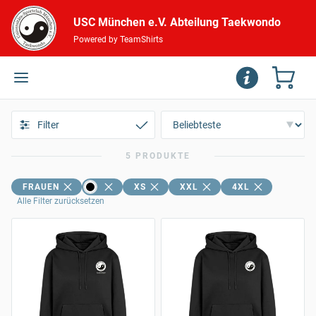
USC München e.V. Abteilung Taekwondo
Powered by TeamShirts
Filter
5 PRODUKTE
FRAUEN
XS
XXL
4XL
Alle Filter zurücksetzen