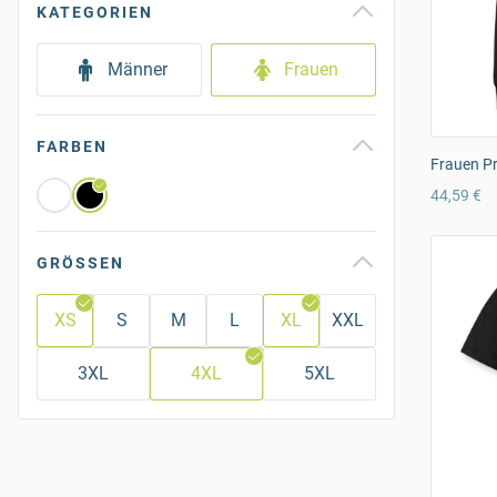
KATEGORIEN
Männer
Frauen
FARBEN
Frauen P
44,59 €
GRÖSSEN
XS
S
M
L
XL
XXL
3XL
4XL
5XL