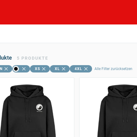
dukte
5
PRODUKTE
N
XS
XL
4XL
Alle Filter zurücksetzen