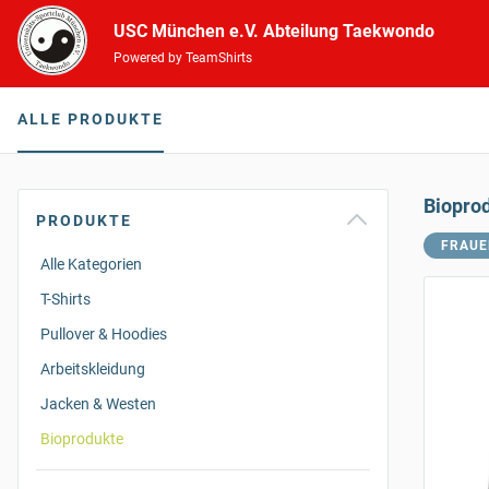
USC München e.V. Abteilung Taekwondo
Powered by TeamShirts
ALLE PRODUKTE
Biopro
PRODUKTE
FRAUE
Alle Kategorien
T-Shirts
Pullover & Hoodies
Arbeitskleidung
Jacken & Westen
Bioprodukte