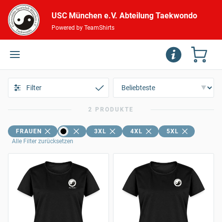
USC München e.V. Abteilung Taekwondo
Powered by TeamShirts
Filter
2 PRODUKTE
FRAUEN
3XL
4XL
5XL
Alle Filter zurücksetzen