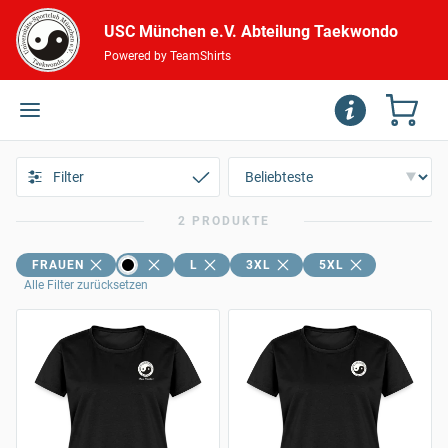
USC München e.V. Abteilung Taekwondo
Powered by TeamShirts
Filter
2 PRODUKTE
FRAUEN
L
3XL
5XL
Alle Filter zurücksetzen