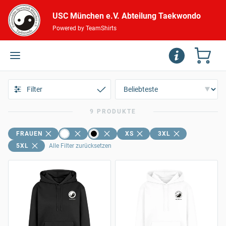
USC München e.V. Abteilung Taekwondo
Powered by TeamShirts
Filter
9 PRODUKTE
FRAUEN
XS
3XL
5XL
Alle Filter zurücksetzen