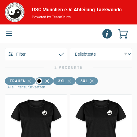
USC München e.V. Abteilung Taekwondo
Powered by TeamShirts
Filter
2 PRODUKTE
FRAUEN
3XL
5XL
Alle Filter zurücksetzen