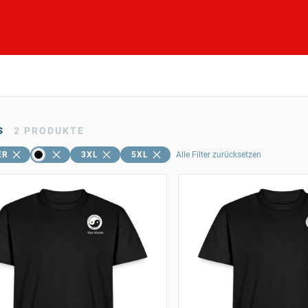
s
2
PRODUKTE
ER
3XL
5XL
Alle Filter zurücksetzen