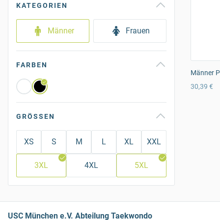
KATEGORIEN
Männer
Frauen
FARBEN
Männer Pr
30,39 €
GRÖSSEN
XS
S
M
L
XL
XXL
3XL
4XL
5XL
USC München e.V. Abteilung Taekwondo