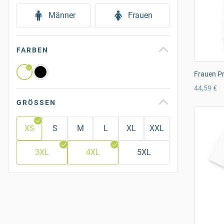
Männer
Frauen
FARBEN
Frauen P
44,59 €
GRÖSSEN
XS
S
M
L
XL
XXL
3XL
4XL
5XL