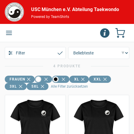
USC München e.V. Abteilung Taekwondo
Powered by TeamShirts
Filter
4 PRODUKTE
FRAUEN
XL
XXL
3XL
5XL
Alle Filter zurücksetzen