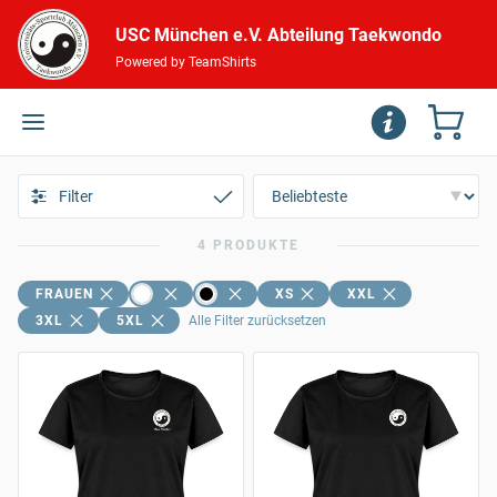
USC München e.V. Abteilung Taekwondo
Powered by TeamShirts
Filter
4 PRODUKTE
FRAUEN
XS
XXL
3XL
5XL
Alle Filter zurücksetzen