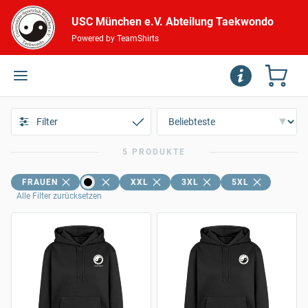
USC München e.V. Abteilung Taekwondo
Powered by TeamShirts
Filter
5 PRODUKTE
FRAUEN
XXL
3XL
5XL
Alle Filter zurücksetzen