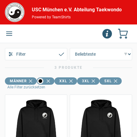
USC München e.V. Abteilung Taekwondo
Powered by TeamShirts
Filter
3 PRODUKTE
MÄNNER
XXL
3XL
5XL
Alle Filter zurücksetzen