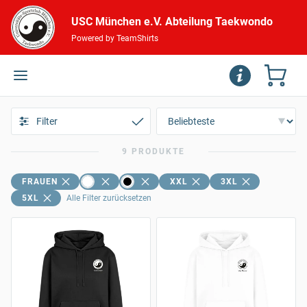
USC München e.V. Abteilung Taekwondo
Powered by TeamShirts
Filter
9 PRODUKTE
FRAUEN
XXL
3XL
5XL
Alle Filter zurücksetzen